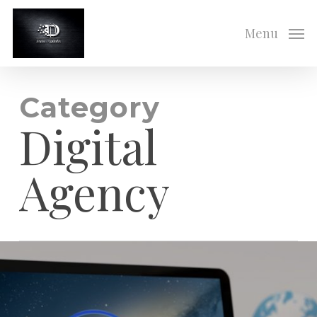
Skip
to
Menu
main
content
Category
Digital
Agency