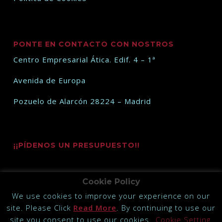
PONTE EN CONTACTO CON NOSTROS
Centro Empresarial Ática. Edif. 4 – 1ª
Avenida de Europa
Pozuelo de Alarcón 28224 – Madrid
¡¡PÍDENOS UN PRESUPUESTO!!
Cookie Policy
We use cookies to improve your experience on our
site. Please Click
Read More
. By continuing to use our
@2019 Todos los derechos reservados Kronstadt Link S.L.
site you consent to use our cookies.
Cookie Setting